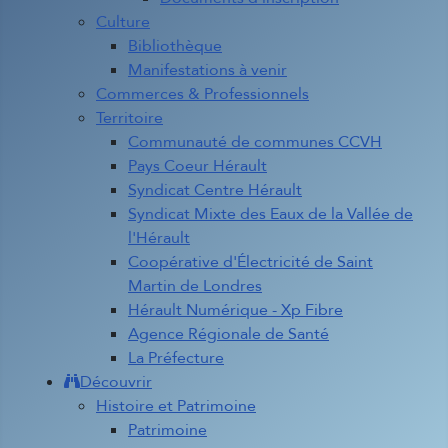
Culture
Bibliothèque
Manifestations à venir
Commerces & Professionnels
Territoire
Communauté de communes CCVH
Pays Coeur Hérault
Syndicat Centre Hérault
Syndicat Mixte des Eaux de la Vallée de
l'Hérault
Coopérative d'Électricité de Saint
Martin de Londres
Hérault Numérique - Xp Fibre
Agence Régionale de Santé
La Préfecture
Découvrir
Histoire et Patrimoine
Patrimoine