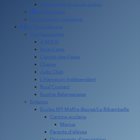
Documents en accès public
Les Élections
Participation citoyenne
Vie Quotidienne
Vie Associative
A.M.R.B.
Belarg'arts
Comité des Fêtes
Chasse
Judo Club
L'Hameçon Indépendant
Roul'Contact
Sophie Bélarganaise
Enfance
Écoles RPI Maffre-Baugé/La Ribambelle
Cantine scolaire
Menus
Parents d'élèves
Documents d'inscription