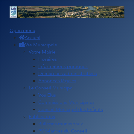
Open menu
Accueil
Vie Municipale
Votre Mairie
Horaires
Informations pratiques
Démarches administratives
Annonces légales
Le Conseil Municipal
Vos Élus
Commissions Municipales
Conseil Municipal des Enfants
Publications
Bulletins municipaux
PV Séances du Conseil