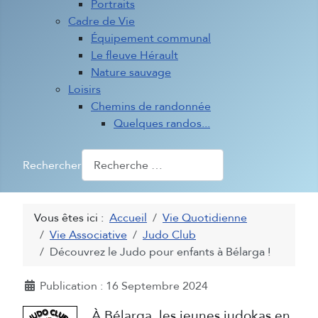
Portraits
Cadre de Vie
Équipement communal
Le fleuve Hérault
Nature sauvage
Loisirs
Chemins de randonnée
Quelques randos...
Rechercher
Vous êtes ici :
Accueil
Vie Quotidienne
Vie Associative
Judo Club
Découvrez le Judo pour enfants à Bélarga !
Détails
Publication : 16 Septembre 2024
À Bélarga, les jeunes judokas en