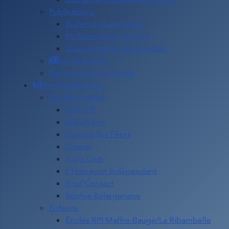
Publications
Bulletins municipaux
PV Séances du Conseil
Documents en accès public
Les Élections
Participation citoyenne
Vie Quotidienne
Vie Associative
A.M.R.B.
Belarg'arts
Comité des Fêtes
Chasse
Judo Club
L'Hameçon Indépendant
Roul'Contact
Sophie Bélarganaise
Enfance
Écoles RPI Maffre-Baugé/La Ribambelle