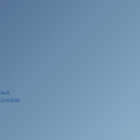
rault
e Londres