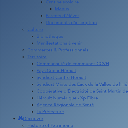
Cantine scolaire
Menus
Parents d'élèves
Documents d'inscription
Culture
Bibliothèque
Manifestations à venir
Commerces & Professionnels
Territoire
Communauté de communes CCVH
Pays Coeur Hérault
Syndicat Centre Hérault
Syndicat Mixte des Eaux de la Vallée de l'Hé
Coopérative d'Électricité de Saint Martin d
Hérault Numérique - Xp Fibre
Agence Régionale de Santé
La Préfecture
Découvrir
Histoire et Patrimoine