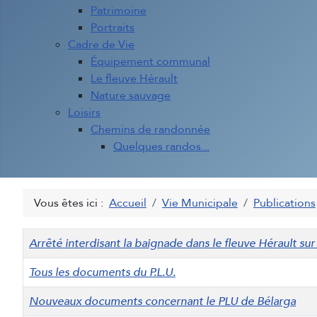
Patrimoine
Portraits
Cadre de Vie
Équipement communal
Le fleuve Hérault
Nature sauvage
Loisirs
Chemins de randonnée
Quelques randos...
Vous êtes ici :
Accueil
Vie Municipale
Publications
Titre
Date de modification
Arrêté interdisant la baignade dans le fleuve Hérault sur
Tous les documents du P.L.U.
Nouveaux documents concernant le PLU de Bélarga