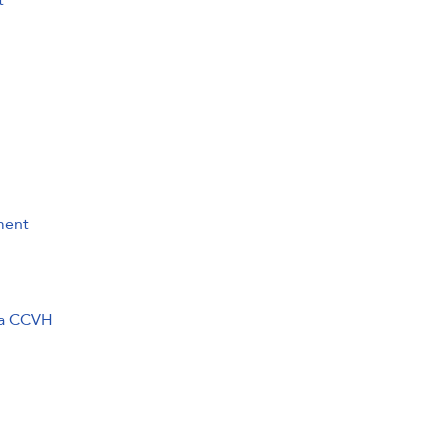
ment
 la CCVH