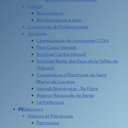
Culture
Bibliothèque
Manifestations à venir
Commerces & Professionnels
Territoire
Communauté de communes CCVH
Pays Coeur Hérault
Syndicat Centre Hérault
Syndicat Mixte des Eaux de la Vallée de
l'Hérault
Coopérative d'Électricité de Saint
Martin de Londres
Hérault Numérique - Xp Fibre
Agence Régionale de Santé
La Préfecture
Découvrir
Histoire et Patrimoine
Patrimoine