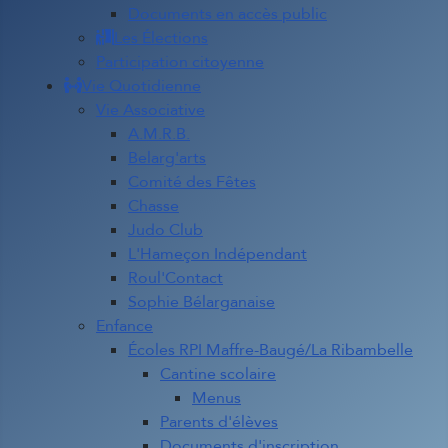
Documents en accès public
Les Élections
Participation citoyenne
Vie Quotidienne
Vie Associative
A.M.R.B.
Belarg'arts
Comité des Fêtes
Chasse
Judo Club
L'Hameçon Indépendant
Roul'Contact
Sophie Bélarganaise
Enfance
Écoles RPI Maffre-Baugé/La Ribambelle
Cantine scolaire
Menus
Parents d'élèves
Documents d'inscription