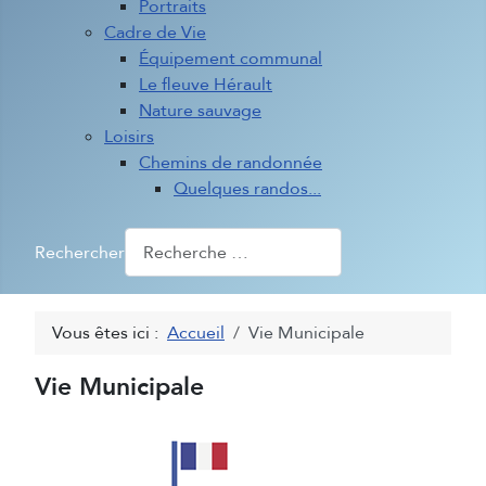
Portraits
Cadre de Vie
Équipement communal
Le fleuve Hérault
Nature sauvage
Loisirs
Chemins de randonnée
Quelques randos...
Rechercher
Vous êtes ici :
Accueil
Vie Municipale
Vie Municipale