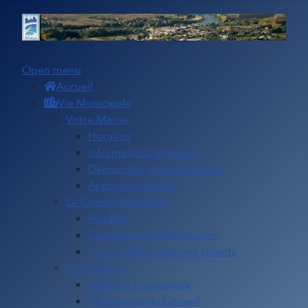
Open menu
Accueil
Vie Municipale
Votre Mairie
Horaires
Informations pratiques
Démarches administratives
Annonces légales
Le Conseil Municipal
Vos Élus
Commissions Municipales
Conseil Municipal des Enfants
Publications
Bulletins municipaux
PV Séances du Conseil