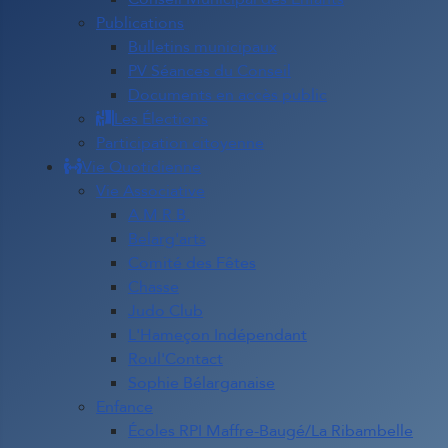
Publications
Bulletins municipaux
PV Séances du Conseil
Documents en accès public
Les Élections
Participation citoyenne
Vie Quotidienne
Vie Associative
A.M.R.B.
Belarg'arts
Comité des Fêtes
Chasse
Judo Club
L'Hameçon Indépendant
Roul'Contact
Sophie Bélarganaise
Enfance
Écoles RPI Maffre-Baugé/La Ribambelle