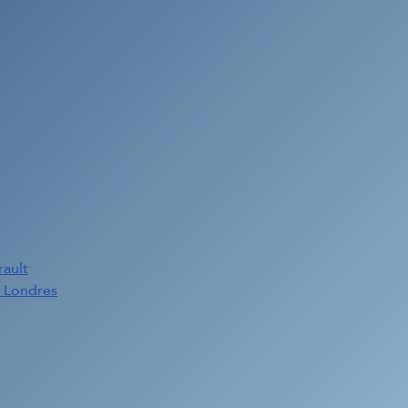
rault
e Londres