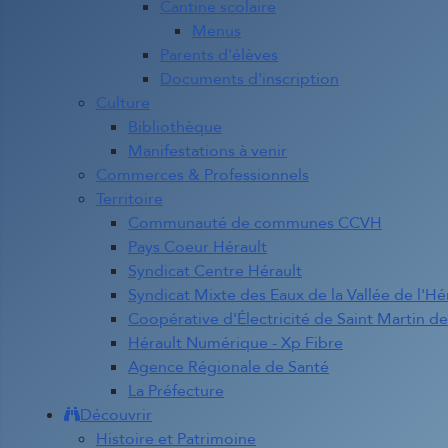
Cantine scolaire
Menus
Parents d'élèves
Documents d'inscription
Culture
Bibliothèque
Manifestations à venir
Commerces & Professionnels
Territoire
Communauté de communes CCVH
Pays Coeur Hérault
Syndicat Centre Hérault
Syndicat Mixte des Eaux de la Vallée de l'Hé
Coopérative d'Électricité de Saint Martin d
Hérault Numérique - Xp Fibre
Agence Régionale de Santé
La Préfecture
Découvrir
Histoire et Patrimoine