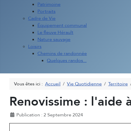
Patrimoine
Portraits
Cadre de Vie
Équipement communal
Le fleuve Hérault
Nature sauvage
Loisirs
Chemins de randonnée
Quelques randos...
Vous êtes ici :
Accueil
Vie Quotidienne
Territoire
Renovissime : l'aide
Détails
Publication : 2 Septembre 2024