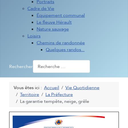
Portraits
Cadre de Vie
Équipement communal
Le fleuve Hérault
Nature sauvage
Loisirs
Chemins de randonnée
Quelques randos...
Rechercher
Vous êtes ici :
Accueil
Vie Quotidienne
Territoire
La Préfecture
La garantie tempête, neige, grêle