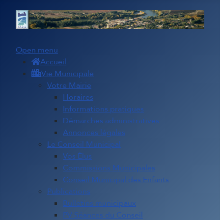
Open menu
Accueil
Vie Municipale
Votre Mairie
Horaires
Informations pratiques
Démarches administratives
Annonces légales
Le Conseil Municipal
Vos Élus
Commissions Municipales
Conseil Municipal des Enfants
Publications
Bulletins municipaux
PV Séances du Conseil