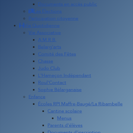
Documents en accès public
Les Élections
Participation citoyenne
Vie Quotidienne
Vie Associative
A.M.R.B.
Belarg'arts
Comité des Fêtes
Chasse
Judo Club
L'Hameçon Indépendant
Roul'Contact
Sophie Bélarganaise
Enfance
Écoles RPI Maffre-Baugé/La Ribambelle
Cantine scolaire
Menus
Parents d'élèves
Documents d'inscription