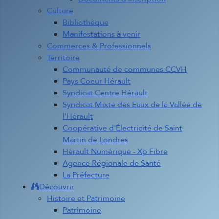
Culture
Bibliothèque
Manifestations à venir
Commerces & Professionnels
Territoire
Communauté de communes CCVH
Pays Coeur Hérault
Syndicat Centre Hérault
Syndicat Mixte des Eaux de la Vallée de
l'Hérault
Coopérative d'Électricité de Saint
Martin de Londres
Hérault Numérique - Xp Fibre
Agence Régionale de Santé
La Préfecture
Découvrir
Histoire et Patrimoine
Patrimoine