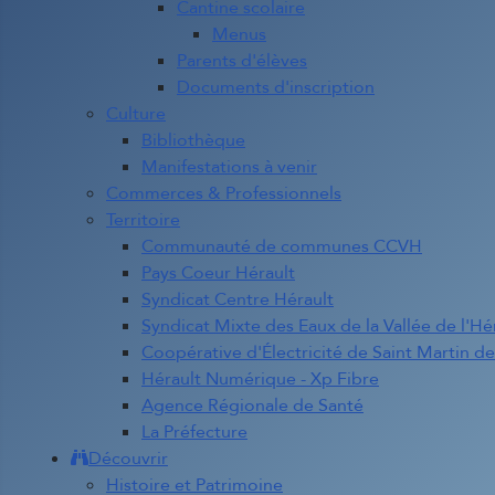
Cantine scolaire
Menus
Parents d'élèves
Documents d'inscription
Culture
Bibliothèque
Manifestations à venir
Commerces & Professionnels
Territoire
Communauté de communes CCVH
Pays Coeur Hérault
Syndicat Centre Hérault
Syndicat Mixte des Eaux de la Vallée de l'Hé
Coopérative d'Électricité de Saint Martin d
Hérault Numérique - Xp Fibre
Agence Régionale de Santé
La Préfecture
Découvrir
Histoire et Patrimoine