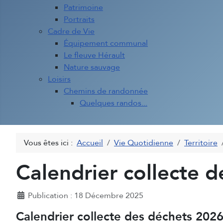
Patrimoine
Portraits
Cadre de Vie
Équipement communal
Le fleuve Hérault
Nature sauvage
Loisirs
Chemins de randonnée
Quelques randos...
Vous êtes ici :
Accueil
Vie Quotidienne
Territoire
Calendrier collecte 
Détails
Publication : 18 Décembre 2025
Calendrier collecte des déchets 202