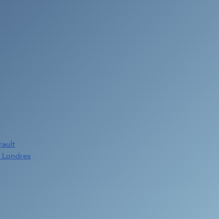
rault
e Londres