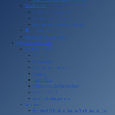
Publications
Bulletins municipaux
PV Séances du Conseil
Documents en accès public
Les Élections
Participation citoyenne
Vie Quotidienne
Vie Associative
A.M.R.B.
Belarg'arts
Comité des Fêtes
Chasse
Judo Club
L'Hameçon Indépendant
Roul'Contact
Sophie Bélarganaise
Enfance
Écoles RPI Maffre-Baugé/La Ribambelle