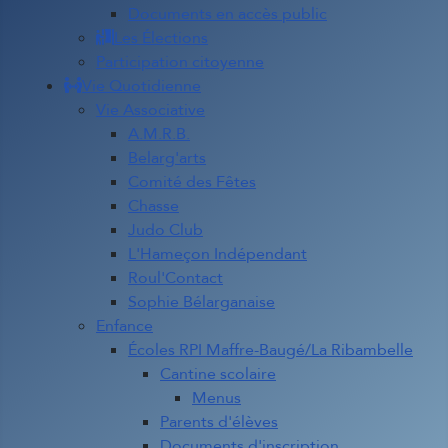
Documents en accès public
Les Élections
Participation citoyenne
Vie Quotidienne
Vie Associative
A.M.R.B.
Belarg'arts
Comité des Fêtes
Chasse
Judo Club
L'Hameçon Indépendant
Roul'Contact
Sophie Bélarganaise
Enfance
Écoles RPI Maffre-Baugé/La Ribambelle
Cantine scolaire
Menus
Parents d'élèves
Documents d'inscription