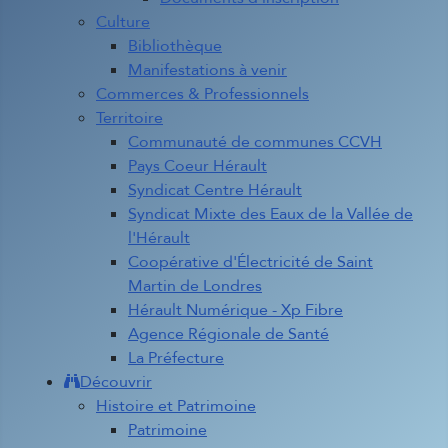
Culture
Bibliothèque
Manifestations à venir
Commerces & Professionnels
Territoire
Communauté de communes CCVH
Pays Coeur Hérault
Syndicat Centre Hérault
Syndicat Mixte des Eaux de la Vallée de
l'Hérault
Coopérative d'Électricité de Saint
Martin de Londres
Hérault Numérique - Xp Fibre
Agence Régionale de Santé
La Préfecture
Découvrir
Histoire et Patrimoine
Patrimoine