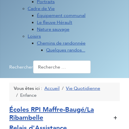
Portraits
Cadre de Vie
Équipement communal
Le fleuve Hérault
Nature sauvage
Loisirs
Chemins de randonnée
Quelques randos...
Rechercher
Vous êtes ici :
Accueil
Vie Quotidienne
Enfance
Écoles RPI Maffre-Baugé/La
Ribambelle
Relais d'Assistance