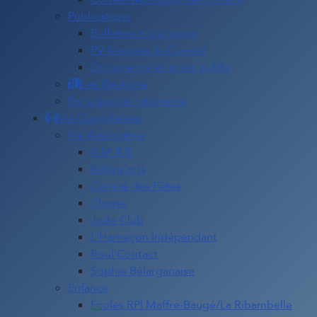
Publications
Bulletins municipaux
PV Séances du Conseil
Documents en accès public
Les Élections
Participation citoyenne
Vie Quotidienne
Vie Associative
A.M.R.B.
Belarg'arts
Comité des Fêtes
Chasse
Judo Club
L'Hameçon Indépendant
Roul'Contact
Sophie Bélarganaise
Enfance
Écoles RPI Maffre-Baugé/La Ribambelle