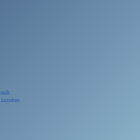
rault
e Londres