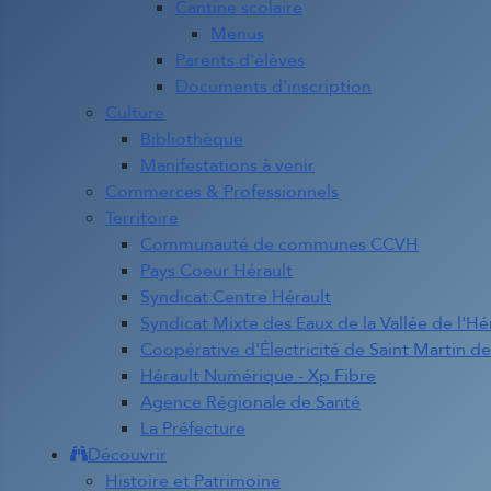
Cantine scolaire
Menus
Parents d'élèves
Documents d'inscription
Culture
Bibliothèque
Manifestations à venir
Commerces & Professionnels
Territoire
Communauté de communes CCVH
Pays Coeur Hérault
Syndicat Centre Hérault
Syndicat Mixte des Eaux de la Vallée de l'Hé
Coopérative d'Électricité de Saint Martin d
Hérault Numérique - Xp Fibre
Agence Régionale de Santé
La Préfecture
Découvrir
Histoire et Patrimoine