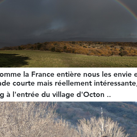
omme la France entière nous les envie e
de courte mais réellement intéressante,
à l'entrée du village d'Octon ..