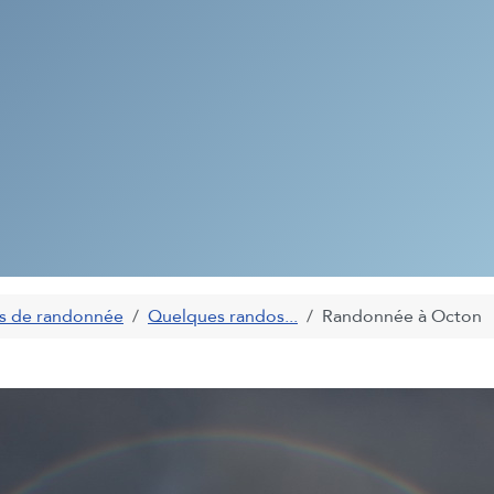
s de randonnée
Quelques randos...
Randonnée à Octon