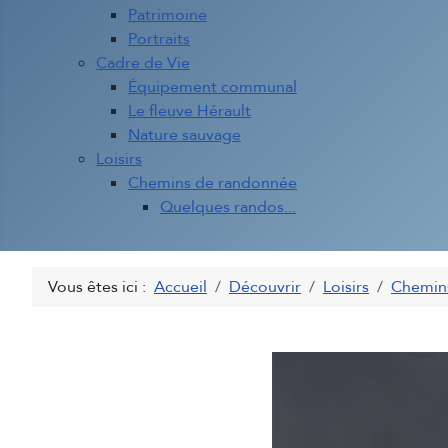
Patrimoine
Portraits
Cadre de Vie
Équipement communal
Le fleuve Hérault
Nature sauvage
Loisirs
Chemins de randonnée
Quelques randos...
Vous êtes ici :
Accueil
Découvrir
Loisirs
Chemin